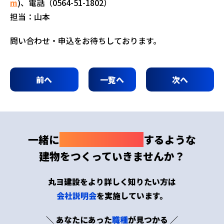
m
)、電話（0564-51-1802）
担当：山本
問い合わせ・申込をお待ちしております。
前へ
一覧へ
次へ
一緒に
わくわくドキドキ
するような
建物をつくっていきませんか？
丸ヨ建設をより詳しく知りたい方は
会社説明会
を実施しています。
＼ あなたにあった
職種
が見つかる ／