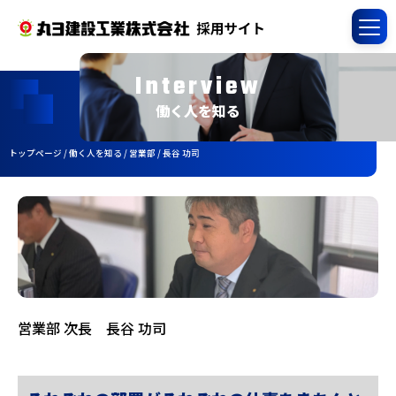
Interview
働く人を知る
トップページ
/
働く人を知る
/
営業部
/
長谷 功司
営業部 次長 長谷 功司