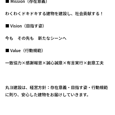
■ Mission（存在意義）
わくわくドキドキする建物を建設し、社会貢献する！
■ Vision（目指す姿）
今も その先も 新たなシーンへ
■ Value（行動規範）
一致協力×感謝報恩×誠心誠意×有言実行×創意工夫
丸ヨ建設は、経営方針：存在意義・目指す姿・行動規範
に則り、安心した建物をお届けしていきます。