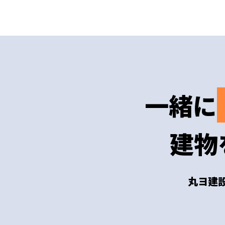
一緒に
建物
丸ヨ建