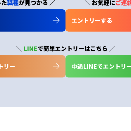
った
職種
が見つかる ／
＼ お気軽に
ご連
エントリーする
＼
LINE
で簡単エントリーはこちら ／
トリー
中途LINEでエントリ