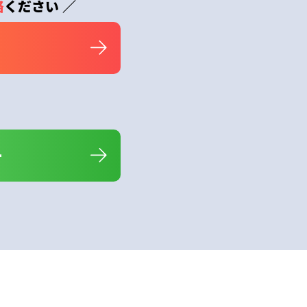
絡
ください ／
ー