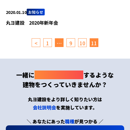
2020.01.10
お知らせ
丸ヨ建設 2020年新年会
<
1
…
9
10
11
一緒に
わくわくドキドキ
するような
建物をつくっていきませんか？
丸ヨ建設をより詳しく知りたい方は
会社説明会
を実施しています。
＼ あなたにあった
職種
が見つかる ／